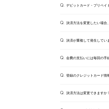
INFORMATION
デビットカード・プリペイ
Q.
PROFILE
決済方法を変更したい場合
Q.
BIOGRAPHY
MOVIE
決済が重複して発生してい
Q.
STORE
会費の支払いには毎回の手
Q.
登録のクレジットカード情
Q.
決済方法は変更できますか
Q.