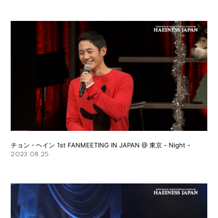
会員登録
ログイン
FANCLUB
Gallery
Member's Movie
from. HAEIN
Magazine
Wallpaper
Special
チョン・ヘイン 1st FANMEETING IN JAPAN @ 東京 - Night -
2023.08.25