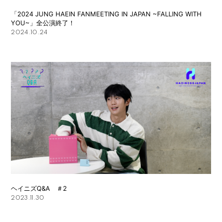
BIOGRAPHY
「2024 JUNG HAEIN FANMEETING IN JAPAN ~FALLING WITH
YOU~」全公演終了！
MOVIE
2024.10.24
STORE
ヘイニズQ&A ＃2
2023.11.30