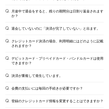
月途中で退会をすると、残りの期間分は日割り返金されます
Q.
か？
退会していないのに「決済が完了していない」と出ます。
Q.
クレジットカード決済の場合、利用明細にはどのように記載
Q.
されますか？
会員登録
ログイン
デビットカード・プリペイドカード・バンドルカードは使用
Q.
できますか？
FANCLUB
Gallery
決済が重複して発生しています。
Q.
Member's Movie
会費の支払いには毎回の手続きが必要ですか？
Q.
from. HAEIN
Magazine
登録のクレジットカード情報を変更することはできますか？
Q.
Wallpaper