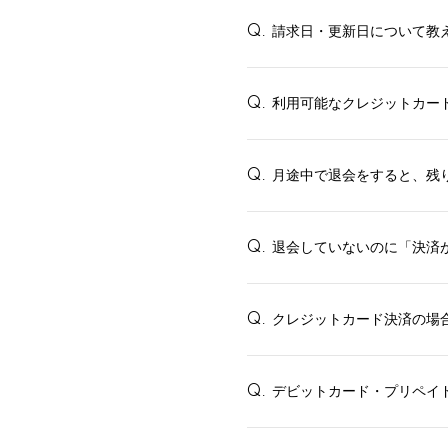
請求日・更新日について教
Q.
利用可能なクレジットカー
Q.
HOME
INFORMATION
月途中で退会をすると、残
Q.
PROFILE
BIOGRAPHY
退会していないのに「決済
Q.
MOVIE
クレジットカード決済の場
Q.
STORE
デビットカード・プリペイ
Q.