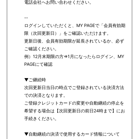
電話会社へお問い合わせください。
PROFILE
BIOGRAPHY
--
ログインしていただくと、MY PAGEで「会員有効期
MOVIE
限（次回更新日）」をご確認いただけます。
STORE
更新日後、会員有効期限が延長されているか、必ず
ご確認ください。
例）12月末期限の方⇒1月になったらログイン、MY
PAGEにて確認
▼ご継続時
次回更新日当日の時点でご登録されている決済方法
での決済となります。
ご登録クレジットカードの変更や自動継続の停止を
希望する場合は【次回更新日の前日24時まで】にお
手続きください。
▼自動継続の決済で使用するカード情報について