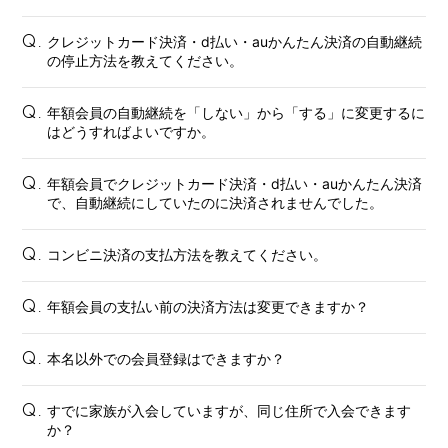
クレジットカード決済・d払い・auかんたん決済の自動継続
Q.
の停止方法を教えてください。
会員登録
ログイン
年額会員の自動継続を「しない」から「する」に変更するに
Q.
はどうすればよいですか。
FANCLUB
年額会員でクレジットカード決済・d払い・auかんたん決済
Q.
で、自動継続にしていたのに決済されませんでした。
Gallery
Member's Movie
コンビニ決済の支払方法を教えてください。
Q.
from. HAEIN
年額会員の支払い前の決済方法は変更できますか？
Q.
Magazine
Wallpaper
本名以外での会員登録はできますか？
Q.
Special
すでに家族が入会していますが、同じ住所で入会できます
Q.
か？