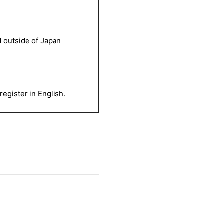
 outside of Japan
egister in English.
会員登録
ログイン
FANCLUB
Gallery
Member's Movie
from. HAEIN