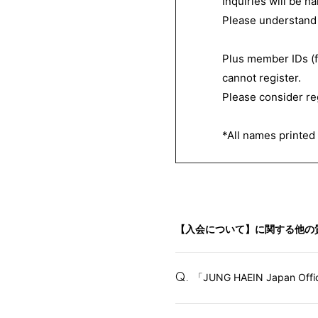
Inquiries will be h
Please understand 
Plus member IDs (
cannot register.
Please consider re
HOME
*All names printed 
INFORMATION
PROFILE
BIOGRAPHY
【入会について】に関する他の
MOVIE
「JUNG HAEIN Japan Off
Q.
STORE