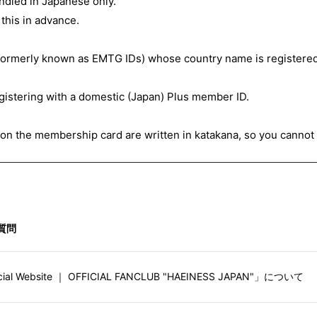
andled in Japanese only.
this in advance.
formerly known as EMTG IDs) whose country name is registered
gistering with a domestic (Japan) Plus member ID.
on the membership card are written in katakana, so you cannot r
質問
icial Website ｜ OFFICIAL FANCLUB "HAEINESS JAPAN"」について