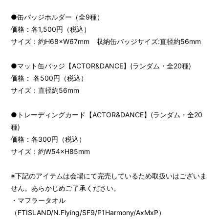
●缶バッジホルダー（全9種）
価格：各1,500円（税込）
サイズ：約H68×W67mm 収納缶バッジサイズ:直径約56mm
会員登録
ログイン
●マット缶バッジ【ACTOR&DANCE】(ランダム・全20種)
価格： 各500円（税込）
サイズ：直径約56mm
FANCLUB
Gallery
●トレーディングカード【ACTOR&DANCE】(ランダム・全20
種)
Member's Movie
価格：各300円（税込）
from. HAEIN
サイズ：約W54×H85mm
Magazine
※下記のアイテムは会場にて完売しているため取扱いはございま
Wallpaper
せん。あらかじめご了承ください。
Special
・マフラータオル
（FTISLAND/N.Flying/SF9/P1Harmony/AxMxP）