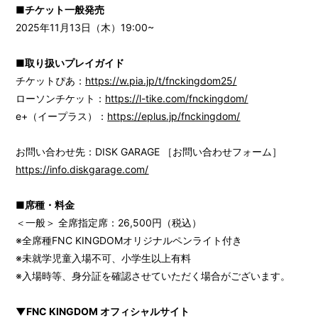
■チケット一般発売
2025年11月13日（木）19:00~
FANCLUB
Gallery
■取り扱いプレイガイド
チケットぴあ：
https://w.pia.jp/t/fnckingdom25/
Member's Movie
ローソンチケット：
https://l-tike.com/fnckingdom/
from. HAEIN
e+（イープラス）：
https://eplus.jp/fnckingdom/
Magazine
お問い合わせ先：DISK GARAGE ［お問い合わせフォーム］
Wallpaper
https://info.diskgarage.com/
Special
■席種・料金
＜一般＞ 全席指定席：26,500円（税込）
※全席種FNC KINGDOMオリジナルペンライト付き
※未就学児童入場不可、小学生以上有料
※入場時等、身分証を確認させていただく場合がございます。
▼FNC KINGDOM オフィシャルサイト