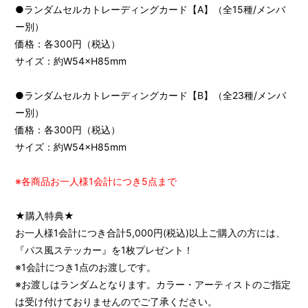
●ランダムセルカトレーディングカード【A】（全15種/メンバ
ー別）
価格：各300円（税込）
サイズ：約W54×H85mm
●ランダムセルカトレーディングカード【B】（全23種/メンバ
ー別）
価格：各300円（税込）
サイズ：約W54×H85mm
会員登録
ログイン
※各商品お一人様1会計につき5点まで
FANCLUB
★購入特典★
お一人様1会計につき合計5,000円(税込)以上ご購入の方には、
Gallery
『パス風ステッカー』を1枚プレゼント！
Member's Movie
※1会計につき1点のお渡しです。
※お渡しはランダムとなります。カラー・アーティストのご指定
from. HAEIN
は受け付けておりませんのでご了承ください。