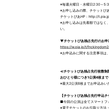
※毎週火曜日・水曜日2:30～
※お申し込みの際、チケットぴ
チケットぴあHP：http://t.pia.jp
※お申し込みは先着順ではなく
い。
▼チケットぴあ独占先行のお申
https://w.pia.jp/t/fnckingdom2
※お申込みに関する注意事項は
≪チケットぴあ独占先行枚数制
おひとり様につき1公演4枚まで
※最大2公演8枚までお申込みい
【チケットぴあ独占先行申込チ
■今回の公演は全てスマートフ
※電子チケットのお引取り方法