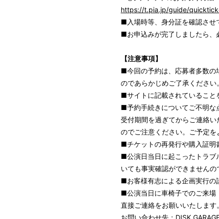
https://t.pia.jp/guide/quicktick
■入場時等、身分証を確認させ
■お申込みが完了しましたら、
【注意事項】
■今回の予約は、応募者多数の
のであらかじめご了承ください
■サイトに記載されていること
■予約手続きについてご不明な
受付期間を過ぎてからご連絡い
のでご注意ください。ご予定を
■チケットの再発行や購入証明
■公演日当日に起こったトラブ
いても事実確認ができませんの
■お客様有志による企画実行の
■公演当日に車椅子でのご来場
直接ご連絡をお願いいたします
お問い合わせ先：DISK GAR