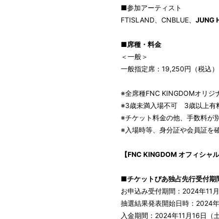
BIOGRAPHY
■参加アーティスト
FTISLAND、CNBLUE、
JUNG 
MOVIE
■席種・料金
STORE
＜一般＞
一般指定席：19,250円（税込）
※全席種FNC KINGDOMオリ
※3歳未満入場不可 3歳以上有
※チケット料金の他、手数料が
※入場時等、身分証や会員証を
【FNC KINGDOM オフィシ
■チケットぴあ独占先行受付期
お申込み受付期間：2024年11月5
抽選結果発表開始日時：2024年1
入金期間：2024年11月16日（土