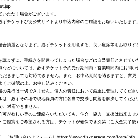
et.jsp
ていただく場合がございます。
必ずチケットぴあ公式サイトより申込内容のご確認をお願いいたします
場合抽選となります。必ずチケットを用意する、良い座席等をお取りす
。
を読まずに、手続きを間違ってしまった場合などは自己責任とさせてい
点などについては、必ずチケット予約受付期間内・営業時間内にお問い
ただきましても対応できません。また、お申込期間を過ぎますと、変更
よくご確認の上、お申し込みください。
書の発行は一切できません。個人の責任において厳重に管理してくださ
ルは、必ずその場で現地係員の方に各自で交渉し問題を解決してくださ
で、対応できません。
許可が欲しい等のご連絡をいただいても、仲介・協力・支援は出来ませ
・ご鑑賞をご希望される方は、チケットが確保でき次第（ご入金完了後
。
AGE ［お問い合わせフォーム］
https://www.diskgarage.com/form/info