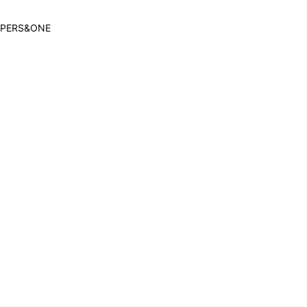
Gallery
MPERS&ONE
Member's Movie
from. HAEIN
Magazine
Wallpaper
Special