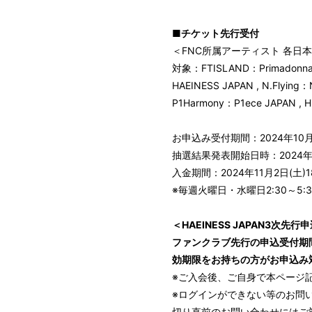
■チケット先行受付
＜FNC所属アーティスト 各日
対象：FTISLAND：Primadonna 
HAEINESS JAPAN , N.Flying
P1Harmony：P1ece JAPAN , Hi
お申込み受付期間：2024年10月16
抽選結果発表開始日時：2024年1
入金期間：2024年11月2日(土)18
※毎週火曜日・水曜日2:30～
＜HAEINESS JAPAN3次先
ファンクラブ先行の申込受付期
効期限をお持ちの方がお申込み
※ご入会後、ご自身で本ページ
※ログインができない等のお問
切り直前のお問い合わせにはご