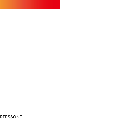
Gallery
Member's Movie
from. HAEIN
Magazine
Wallpaper
Special
MPERS&ONE