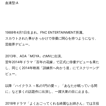
血液型:A
1988年4月1日生まれ。FNC ENTERTAINMENT所属。
スカウトされた事がきっかけで俳優に関心を持つようになり、
芸能界デビュー。
2013年、AOA「MOYA」のMVに出演。
翌年2014年ドラマ「百年の花嫁」で正式に俳優デビューを果た
し、同じく2014年映画「訓練所へ向かう道」にてスクリーンデ
ビュー。
以降「ハイクラス ～私の1円の愛～」「あなたが眠っている間
会員登録
ログイン
に」など多くの話題作に出演し、一躍大衆の目に止まる。
FANCLUB
2018年ドラマ「よくおごってくれる綺麗なお姉さん」では主役