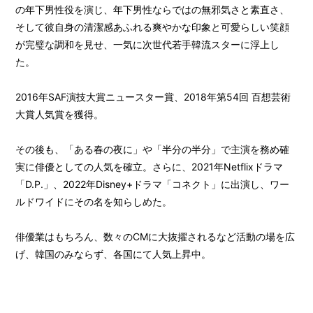
の年下男性役を演じ、年下男性ならではの無邪気さと素直さ、
Gallery
そして彼自身の清潔感あふれる爽やかな印象と可愛らしい笑顔
Member's Movie
が完璧な調和を見せ、一気に次世代若手韓流スターに浮上し
from. HAEIN
た。
Magazine
2016年SAF演技大賞ニュースター賞、2018年第54回 百想芸術
Wallpaper
大賞人気賞を獲得。
Special
その後も、「ある春の夜に」や「半分の半分」で主演を務め確
実に俳優としての人気を確立。さらに、2021年Netflixドラマ
「D.P.」、2022年Disney+ドラマ「コネクト」に出演し、ワー
ルドワイドにその名を知らしめた。
俳優業はもちろん、数々のCMに大抜擢されるなど活動の場を広
げ、韓国のみならず、各国にて人気上昇中。