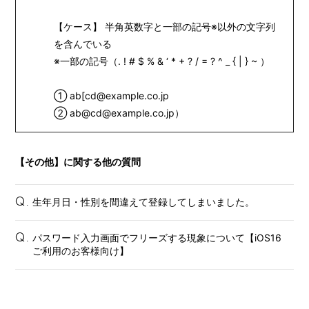
【ケース】 半角英数字と一部の記号※以外の文字列
を含んでいる
※一部の記号（. ! # $ % & ‘ * + ? / = ? ^ _ { | } ~ ）
① ab[cd@example.co.jp
② ab@cd@example.co.jp）
会員登録
ログイン
【その他】に関する他の質問
FANCLUB
Gallery
生年月日・性別を間違えて登録してしまいました。
Q.
Member's Movie
パスワード入力画面でフリーズする現象について【iOS16
Q.
ご利用のお客様向け】
from. HAEIN
Magazine
Wallpaper