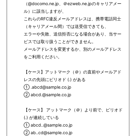
STORE
（@docomo.ne.jp、＠ezweb.ne.jpのキャリアメー
ル）に該当しますが、
これらのRFC違反メールアドレスは、携帯電話同士
（キャリアメール間）では送受信できても、
エラーや失敗、送信拒否になる場合があり、当サー
ビスでは取り扱うことができません。
メールアドレスを変更するか、別のメールアドレス
をご利用ください。
【ケース】アットマーク（＠）の直前やメールアド
レスの先頭にピリオド (.) がある
① .abcd@sample.co.jp
② abcd.@sample.co.jp
【ケース】 アットマーク（＠）より前で、ピリオド
(.) が連続している
① abcd..@sample.co.jp
② ab..cd@sample.co.jp