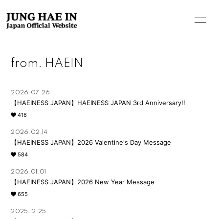
from. HAEIN
2026.07.26
【HAEINESS JAPAN】HAEINESS JAPAN 3rd Anniversary!!
416
HOME
2026.02.14
INFORMATION
【HAEINESS JAPAN】2026 Valentine's Day Message
584
PROFILE
2026.01.01
BIOGRAPHY
【HAEINESS JAPAN】2026 New Year Message
655
MOVIE
2025.12.25
STORE