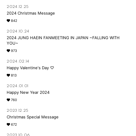
2024.12.25
2024 Christmas Message
842
2024.10.24
2024 JUNG HAEIN FANMEETING IN JAPAN ~FALLING WITH
YOU~
会員登録
ログイン
973
2024.02.14
FANCLUB
Happy Valentine's Day ♡
813
Gallery
2024.01.01
Member's Movie
Happy New Year 2024
from. HAEIN
760
Magazine
2023.12.25
Christmas Special Message
Wallpaper
672
Special
2023.10.06