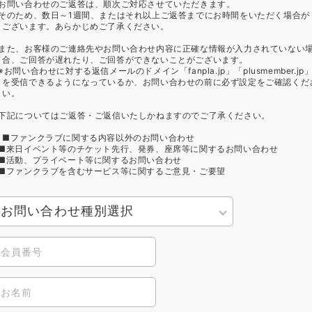
お問い合わせのご返答は、順次ご対応させていただきます。
そのため、数日～1週間、またはそれ以上ご返答までにお時間をいただく場合が
ございます。あらかじめご了承ください。
また、お客様のご連絡先やお問い合わせ内容に正確な情報が入力されていない
合、ご回答が遅れたり、ご回答ができないことがございます。
※お問い合わせに対する返信メールのドメイン「fanpla.jp」「plusmember.jp
を受信できるようになっているか、お問い合わせの前に必ず設定をご確認くだ
い。
下記についてはご返答・ご返信いたしかねますのでご了承ください。
■ファンクラブに関する内容以外のお問い合わせ
■来日イベント等のチケット先行、発券、座席等に関するお問い合わせ
■活動、プライベート等に関するお問い合わせ
■ファンクラブを含むサービス等に関するご意見・ご要望